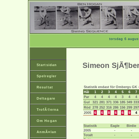
torsdag 6 augus
Simeon SjÃ¶be
Startsidan
Spelregler
Statistik endast för Ombergs GK 
Resultat
Hål
1
2
3
4
5
6
7
Par
4
4
4
4
3
4
4
Deltagare
Gul
321
281
371
336
185
349
333
Röd
278
252
316
286
156
299
297
TrofÃ©erna
2005
6
6
8
6
6
9
4
Om Hogan
Statistik
Eagle
Birdie
2005
-
-
AnmÃ¤lan
Totalt
-
-