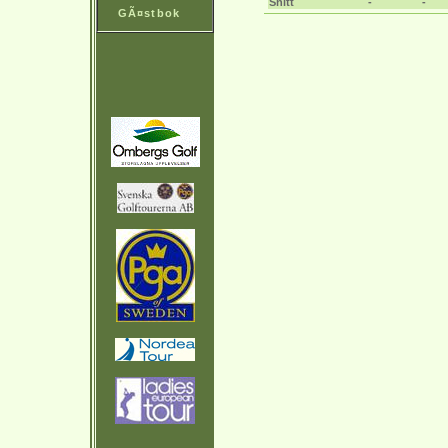
Snitt
-
-
GÃ¤stbok