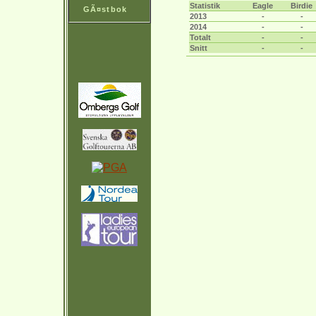
Statistik
Eagle
Birdie
GÃ¤stbok
2013
-
-
2014
-
-
Totalt
-
-
Snitt
-
-